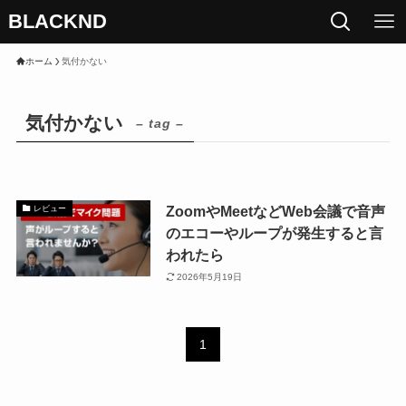
BLACKND
ホーム
気付かない
気付かない
– tag –
ZoomやMeetなどWeb会議で音声
レビュー
のエコーやループが発生すると言
われたら
2026年5月19日
1