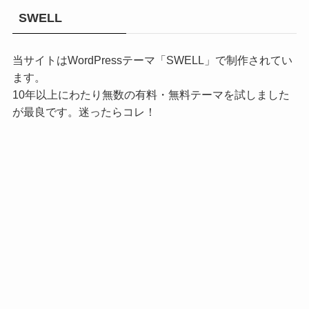
SWELL
当サイトはWordPressテーマ「SWELL」で制作されてい
ます。
10年以上にわたり無数の有料・無料テーマを試しました
が最良です。迷ったらコレ！
開発・
サーバ構築・
管理人につい
メニュー
動画・TV録画
OS・ツール
レビュー
WordPress
管理
て