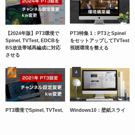
【2024年版】PT3環境で
PT3特集 1：PT3とSpinel
Spinel, TVTest, EDCBを
をセットアップしてTVTest
BS放送帯域再編成に対応
視聴環境を整える
させる
PT3環境でSpinel, TVTest,
Windows10：壁紙スライ
EDCBを2021年のBS放送
ドショーの切り替え間隔を
帯域再編成に対応させる
自由にな時間に指定する
開発・
サーバ構築・
管理人につい
メニュー
動画・TV録画
OS・ツール
レビュー
WordPress
管理
て