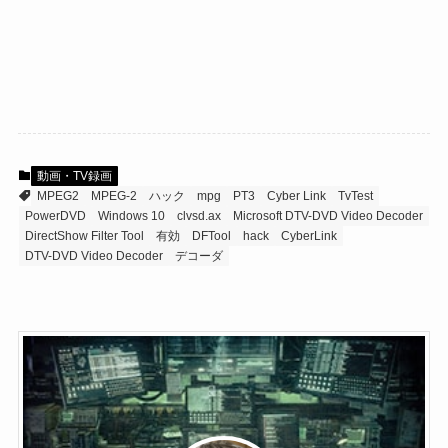
動画・TV録画
MPEG2
MPEG-2
ハック
mpg
PT3
Cyber Link
TvTest
PowerDVD
Windows 10
clvsd.ax
Microsoft DTV-DVD Video Decoder
DirectShow Filter Tool
有効
DFTool
hack
CyberLink
DTV-DVD Video Decoder
デコーダ